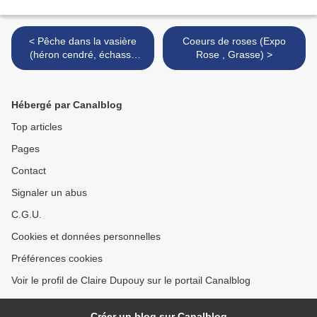
< Pêche dans la vasière
Coeurs de roses (Expo
(héron cendré, échasse
Rose , Grasse) >
blanche)
Hébergé par Canalblog
Top articles
Pages
Contact
Signaler un abus
C.G.U.
Cookies et données personnelles
Préférences cookies
Voir le profil de Claire Dupouy sur le portail Canalblog
Créer un blog sur Canalblog