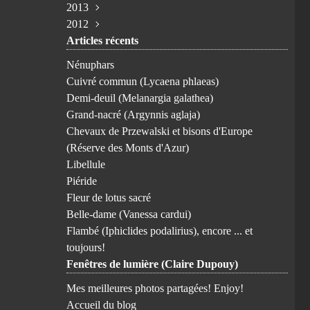
2013
Avril
Février
Juillet
Juillet
Juin
Octobre
Novembre
(1)
(1)
(3)
(2)
(1)
(1)
(1)
2012
Mars
Janvier
Juin
Juin
Février
Août
Août
Novembre
(4)
(1)
(1)
(2)
(3)
(1)
(1)
(5)
Articles récents
Janvier
Avril
Mai
Janvier
Juillet
Mai
Octobre
Avril
(1)
(2)
(2)
(3)
(2)
(1)
(1)
(3)
Mars
Avril
Juin
Avril
Septembre
(3)
(2)
(1)
(1)
(8)
Nénuphars
Février
Février
Avril
Février
Août
(3)
(2)
(1)
(1)
(1)
Cuivré commun (Lycaena phlaeas)
Janvier
Mars
Janvier
Juillet
(1)
(5)
(1)
(6)
Demi-deuil (Melanargia galathea)
Février
Juin
(6)
(3)
Grand-nacré (Argynnis aglaja)
Mai
(7)
Chevaux de Przewalski et bisons d'Europe
Avril
(9)
(Réserve des Monts d'Azur)
Mars
(6)
Libellule
Février
(10)
Piéride
Janvier
(1)
Fleur de lotus sacré
Belle-dame (Vanessa cardui)
Flambé (Iphiclides podalirius), encore ... et
toujours!
Fenêtres de lumière (Claire Dupouy)
Mes meilleures photos partagées! Enjoy!
Accueil du blog