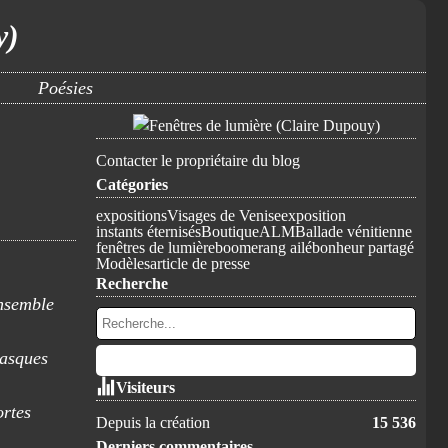
y)
Poésies
Contacter le propriétaire du blog
Catégories
expositions
Visages de Venise
exposition
instants éternisés
Boutique
ALM
Ballade vénitienne
fenêtres de lumière
boomerang ailé
bonheur partagé
Modèles
article de presse
Recherche
Visiteurs
Depuis la création
15 536
Derniers commentaires