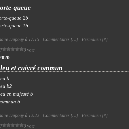
orte-queue
laire Dupouy à 17:15 -
Commentaires [
…
]
- Permalien [
#
]
 ?
0 vote
 2020
leu et cuivré commun
laire Dupouy à 12:22 -
Commentaires [
…
]
- Permalien [
#
]
 ?
0 vote