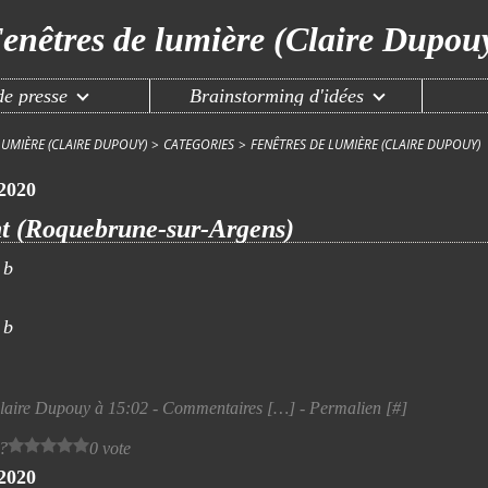
enêtres de lumière (Claire Dupou
e presse
Brainstorming d'idées
LUMIÈRE (CLAIRE DUPOUY)
>
CATEGORIES
>
FENÊTRES DE LUMIÈRE (CLAIRE DUPOUY)
 2020
t (Roquebrune-sur-Argens)
laire Dupouy à 15:02 -
Commentaires [
…
]
- Permalien [
#
]
 ?
0 vote
 2020