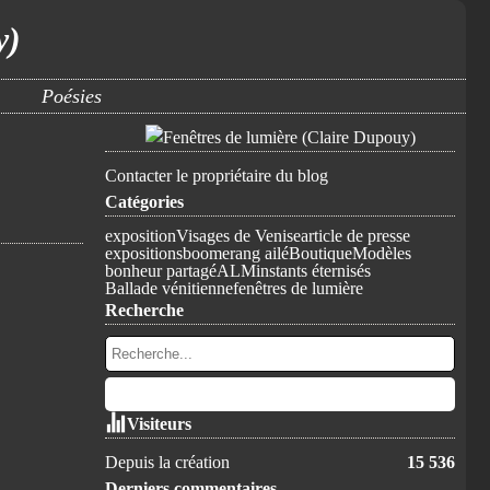
y)
Poésies
Contacter le propriétaire du blog
Catégories
exposition
Visages de Venise
article de presse
expositions
boomerang ailé
Boutique
Modèles
bonheur partagé
ALM
instants éternisés
Ballade vénitienne
fenêtres de lumière
Recherche
Visiteurs
Depuis la création
15 536
Derniers commentaires