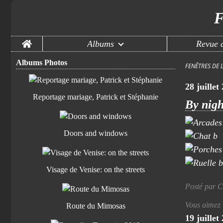
F
Home
Albums
Revue d
Albums Photos
FENÊTRES DE 
28 juillet
Reportage mariage, Patrick et Stéphanie
By nigh
Doors and windows
Visage de Venise: on the streets
Posté par C
Vous aimez
Route du Mimosas
19 juillet