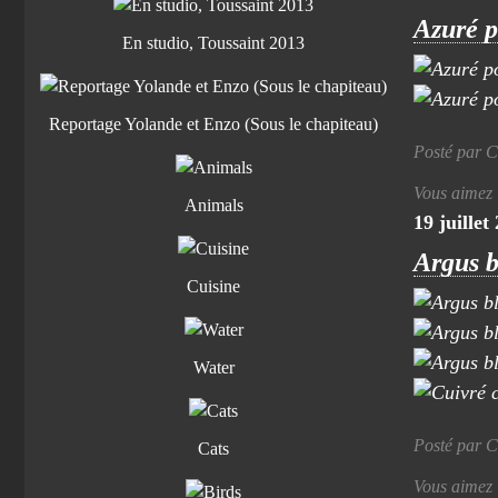
Azuré p
En studio, Toussaint 2013
Reportage Yolande et Enzo (Sous le chapiteau)
Posté par C
Vous aimez
Animals
19 juillet
Argus b
Cuisine
Water
Posté par C
Cats
Vous aimez