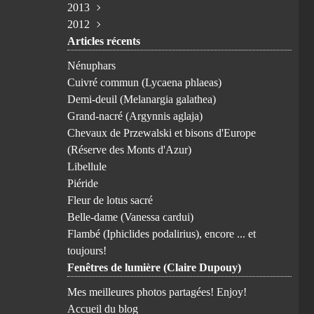
2013
Avril
Février
Juillet
Juillet
Juin
Octobre
Novembre
(1)
(1)
(3)
(2)
(1)
(1)
(1)
2012
Mars
Janvier
Juin
Juin
Février
Août
Août
Novembre
(4)
(1)
(1)
(2)
(3)
(1)
(1)
(5)
Articles récents
Janvier
Avril
Mai
Janvier
Juillet
Mai
Octobre
Avril
(1)
(2)
(2)
(3)
(2)
(1)
(1)
(3)
Mars
Avril
Juin
Avril
Septembre
(3)
(2)
(1)
(1)
(8)
Nénuphars
Février
Février
Avril
Février
Août
(3)
(2)
(1)
(1)
(1)
Cuivré commun (Lycaena phlaeas)
Janvier
Mars
Janvier
Juillet
(1)
(5)
(1)
(6)
Demi-deuil (Melanargia galathea)
Février
Juin
(6)
(3)
Grand-nacré (Argynnis aglaja)
Mai
(7)
Chevaux de Przewalski et bisons d'Europe
Avril
(9)
(Réserve des Monts d'Azur)
Mars
(6)
Libellule
Février
(10)
Piéride
Janvier
(1)
Fleur de lotus sacré
Belle-dame (Vanessa cardui)
Flambé (Iphiclides podalirius), encore ... et
toujours!
Fenêtres de lumière (Claire Dupouy)
Mes meilleures photos partagées! Enjoy!
Accueil du blog