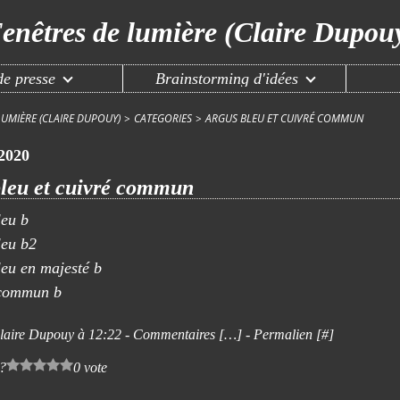
enêtres de lumière (Claire Dupou
e presse
Brainstorming d'idées
LUMIÈRE (CLAIRE DUPOUY)
>
CATEGORIES
>
ARGUS BLEU ET CUIVRÉ COMMUN
 2020
leu et cuivré commun
laire Dupouy à 12:22 -
Commentaires [
…
]
- Permalien [
#
]
 ?
0 vote