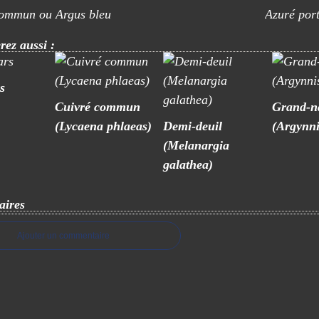
ommun ou Argus bleu
Azuré por
rez aussi :
s
Cuivré commun
Grand-n
(Lycaena phlaeas)
Demi-deuil
(Argynni
(Melanargia
galathea)
ires
Ajouter un commentaire