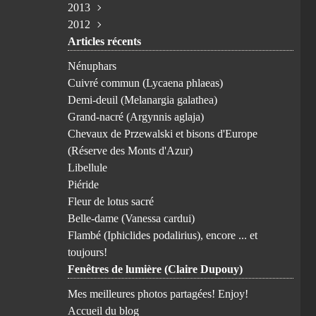
2013
Avril
Février
Juillet
Juillet
Juin
Octobre
Novembre
(1)
(1)
(3)
(2)
(1)
(1)
(1)
2012
Mars
Janvier
Juin
Juin
Février
Août
Août
Novembre
(4)
(1)
(1)
(2)
(3)
(1)
(1)
(5)
Articles récents
Janvier
Avril
Mai
Janvier
Juillet
Mai
Octobre
Avril
(1)
(2)
(2)
(3)
(2)
(1)
(1)
(3)
Mars
Avril
Juin
Avril
Septembre
(3)
(2)
(1)
(1)
(8)
Nénuphars
Février
Février
Avril
Février
Août
(3)
(2)
(1)
(1)
(1)
Cuivré commun (Lycaena phlaeas)
Janvier
Mars
Janvier
Juillet
(1)
(5)
(1)
(6)
Demi-deuil (Melanargia galathea)
Février
Juin
(6)
(3)
Grand-nacré (Argynnis aglaja)
Mai
(7)
Chevaux de Przewalski et bisons d'Europe
Avril
(9)
(Réserve des Monts d'Azur)
Mars
(6)
Libellule
Février
(10)
Piéride
Janvier
(1)
Fleur de lotus sacré
Belle-dame (Vanessa cardui)
Flambé (Iphiclides podalirius), encore ... et
toujours!
Fenêtres de lumière (Claire Dupouy)
Mes meilleures photos partagées! Enjoy!
Accueil du blog