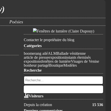
y)
Poésies
Contacter le propriétaire du blog
Catégories
boomerang ailé
ALM
Ballade vénitienne
article de presse
exposition
instants éternisés
expositions
fenêtres de lumière
Visages de Venise
bonheur partagé
Boutique
Modèles
Recherche
Visiteurs
Depuis la création
15 536
Derniers commentaires