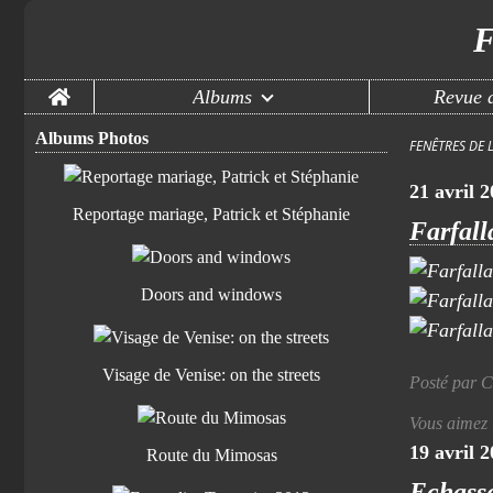
F
Home
Albums
Revue d
Albums Photos
FENÊTRES DE 
21 avril 
Reportage mariage, Patrick et Stéphanie
Farfall
Doors and windows
Visage de Venise: on the streets
Posté par C
Vous aimez
19 avril 
Route du Mimosas
Echass