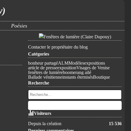
y)
Poésies
Contacter le propriétaire du blog
Catégories
bonheur partagé
ALM
Modèles
expositions
article de presse
exposition
Visages de Venise
fenêtres de lumière
boomerang ailé
Ballade vénitienne
instants éternisés
Boutique
Recherche
Visiteurs
Depuis la création
15 536
Derniers commentaires