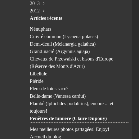
2013
Avril
Février
Juillet
Juillet
Juin
Octobre
Novembre
(1)
(1)
(3)
(2)
(1)
(1)
(1)
2012
Mars
Janvier
Juin
Juin
Février
Août
Août
Novembre
(4)
(1)
(1)
(2)
(3)
(1)
(1)
(5)
Articles récents
Janvier
Avril
Mai
Janvier
Juillet
Mai
Octobre
Avril
(1)
(2)
(2)
(3)
(2)
(1)
(1)
(3)
Mars
Avril
Juin
Avril
Septembre
(3)
(2)
(1)
(1)
(8)
Nénuphars
Février
Février
Avril
Février
Août
(3)
(2)
(1)
(1)
(1)
Cuivré commun (Lycaena phlaeas)
Janvier
Mars
Janvier
Juillet
(1)
(5)
(1)
(6)
Demi-deuil (Melanargia galathea)
Février
Juin
(6)
(3)
Grand-nacré (Argynnis aglaja)
Mai
(7)
Chevaux de Przewalski et bisons d'Europe
Avril
(9)
(Réserve des Monts d'Azur)
Mars
(6)
Libellule
Février
(10)
Piéride
Janvier
(1)
Fleur de lotus sacré
Belle-dame (Vanessa cardui)
Flambé (Iphiclides podalirius), encore ... et
toujours!
Fenêtres de lumière (Claire Dupouy)
Mes meilleures photos partagées! Enjoy!
Accueil du blog