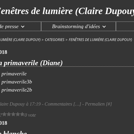
enêtres de lumière (Claire Dupou
e presse
Brainstorming d'idées
LUMIÈRE (CLAIRE DUPOUY)
>
CATEGORIES
>
FENÊTRES DE LUMIÈRE (CLAIRE DUPOUY)
2018
a primaverile (Diane)
laire Dupouy à 17:19 -
Commentaires [
…
]
- Permalien [
#
]
 ?
0 vote
2018
e blanche