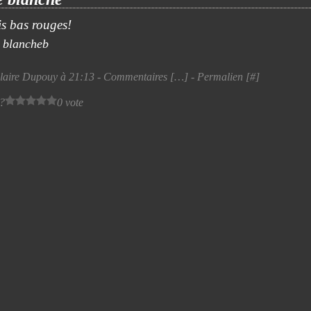
lis bas rouges!
laire Dupouy à 21:13 -
Commentaires [
…
]
- Permalien [
#
]
 ?
0 vote