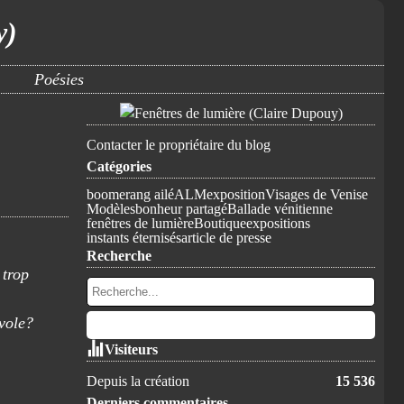
y)
Poésies
Contacter le propriétaire du blog
Catégories
boomerang ailé
ALM
exposition
Visages de Venise
Modèles
bonheur partagé
Ballade vénitienne
fenêtres de lumière
Boutique
expositions
instants éternisés
article de presse
Recherche
Visiteurs
Depuis la création
15 536
Derniers commentaires