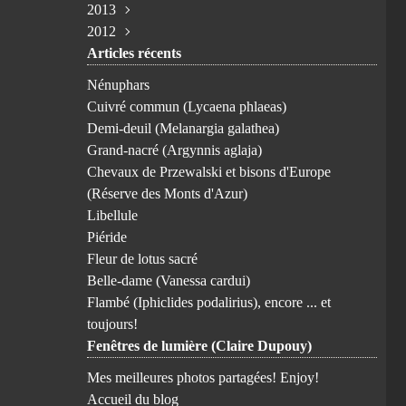
2013
Avril
Février
Juillet
Juillet
Juin
Octobre
Novembre
(1)
(1)
(3)
(2)
(1)
(1)
(1)
2012
Mars
Janvier
Juin
Juin
Février
Août
Août
Novembre
(4)
(1)
(1)
(2)
(3)
(1)
(1)
(5)
Articles récents
Janvier
Avril
Mai
Janvier
Juillet
Mai
Octobre
Avril
(1)
(2)
(2)
(3)
(2)
(1)
(1)
(3)
Mars
Avril
Juin
Avril
Septembre
(3)
(2)
(1)
(1)
(8)
Nénuphars
Février
Février
Avril
Février
Août
(3)
(2)
(1)
(1)
(1)
Cuivré commun (Lycaena phlaeas)
Janvier
Mars
Janvier
Juillet
(1)
(5)
(1)
(6)
Demi-deuil (Melanargia galathea)
Février
Juin
(6)
(3)
Grand-nacré (Argynnis aglaja)
Mai
(7)
Chevaux de Przewalski et bisons d'Europe
Avril
(9)
(Réserve des Monts d'Azur)
Mars
(6)
Libellule
Février
(10)
Piéride
Janvier
(1)
Fleur de lotus sacré
Belle-dame (Vanessa cardui)
Flambé (Iphiclides podalirius), encore ... et
toujours!
Fenêtres de lumière (Claire Dupouy)
Mes meilleures photos partagées! Enjoy!
Accueil du blog