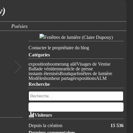
y)
Poésies
Contacter le propriétaire du blog
Catégories
exposition
boomerang ailé
Visages de Venise
Ballade vénitienne
article de presse
instants éternisés
Boutique
fenêtres de lumière
Modèles
bonheur partagé
expositions
ALM
Recherche
Visiteurs
Depuis la création
15 536
Derniers commentaires