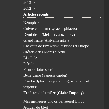
2013
Avril
Février
Juillet
Juillet
Juin
Octobre
Novembre
(1)
(1)
(3)
(2)
(1)
(1)
(1)
2012
Mars
Janvier
Juin
Juin
Février
Août
Août
Novembre
(4)
(1)
(1)
(2)
(3)
(1)
(1)
(5)
Articles récents
Janvier
Avril
Mai
Janvier
Juillet
Mai
Octobre
Avril
(1)
(2)
(2)
(3)
(2)
(1)
(1)
(3)
Mars
Avril
Juin
Avril
Septembre
(3)
(2)
(1)
(1)
(8)
Nénuphars
Février
Février
Avril
Février
Août
(3)
(2)
(1)
(1)
(1)
Cuivré commun (Lycaena phlaeas)
Janvier
Mars
Janvier
Juillet
(1)
(5)
(1)
(6)
Demi-deuil (Melanargia galathea)
Février
Juin
(6)
(3)
Grand-nacré (Argynnis aglaja)
Mai
(7)
Chevaux de Przewalski et bisons d'Europe
Avril
(9)
(Réserve des Monts d'Azur)
Mars
(6)
Libellule
Février
(10)
Piéride
Janvier
(1)
Fleur de lotus sacré
Belle-dame (Vanessa cardui)
Flambé (Iphiclides podalirius), encore ... et
toujours!
Fenêtres de lumière (Claire Dupouy)
Mes meilleures photos partagées! Enjoy!
Accueil du blog