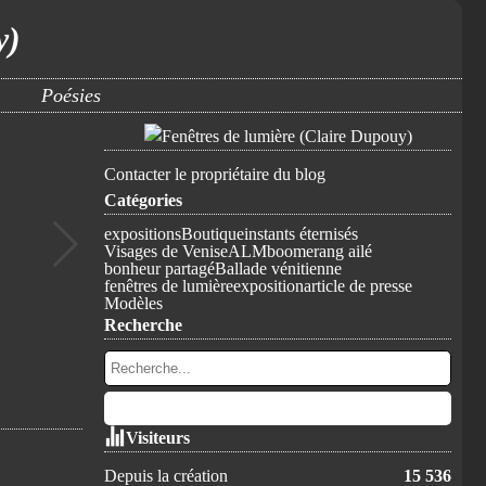
y)
Poésies
Contacter le propriétaire du blog
Catégories
expositions
Boutique
instants éternisés
Visages de Venise
ALM
boomerang ailé
bonheur partagé
Ballade vénitienne
fenêtres de lumière
exposition
article de presse
Modèles
Recherche
Visiteurs
Depuis la création
15 536