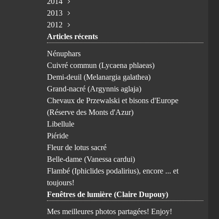
2014
Janvier
Mars
Janvier
Mars
Mai
Mai
Août
Septembre
Octobre
Novembre
(2)
(1)
(4)
(1)
(3)
(1)
(3)
(1)
(1)
(1)
2013
Avril
Février
Juillet
Juillet
Juin
Octobre
Novembre
(1)
(1)
(3)
(2)
(1)
(1)
(1)
2012
Mars
Janvier
Juin
Juin
Février
Août
Août
Novembre
(4)
(1)
(1)
(2)
(3)
(1)
(1)
(5)
Articles récents
Janvier
Avril
Mai
Janvier
Juillet
Mai
Octobre
Avril
(1)
(2)
(2)
(3)
(2)
(1)
(1)
(3)
Mars
Avril
Juin
Avril
Septembre
(3)
(2)
(1)
(1)
(8)
Nénuphars
Février
Février
Avril
Février
Août
(3)
(2)
(1)
(1)
(1)
Cuivré commun (Lycaena phlaeas)
Janvier
Mars
Janvier
Juillet
(1)
(5)
(1)
(6)
Demi-deuil (Melanargia galathea)
Février
Juin
(6)
(3)
Grand-nacré (Argynnis aglaja)
Mai
(7)
Chevaux de Przewalski et bisons d'Europe
Avril
(9)
(Réserve des Monts d'Azur)
Mars
(6)
Libellule
Février
(10)
Piéride
Janvier
(1)
Fleur de lotus sacré
Belle-dame (Vanessa cardui)
Flambé (Iphiclides podalirius), encore ... et
toujours!
Fenêtres de lumière (Claire Dupouy)
Mes meilleures photos partagées! Enjoy!