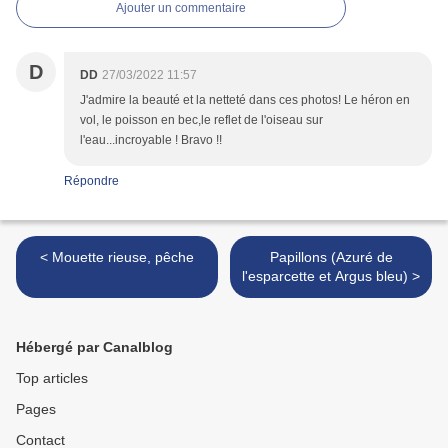
Ajouter un commentaire
D
DD
27/03/2022 11:57
J'admire la beauté et la netteté dans ces photos! Le héron en
vol, le poisson en bec,le reflet de l'oiseau sur
l'eau...incroyable ! Bravo !!
Répondre
< Mouette rieuse, pêche
Papillons (Azuré de
l'esparcette et Argus bleu) >
Hébergé par Canalblog
Top articles
Pages
Contact